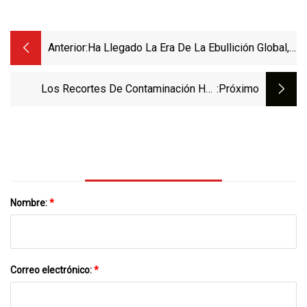
Anterior:
Ha Llegado La Era De La Ebullición Global,
Dice El Jefe De La ONU
Los Recortes De Contaminación Han
:próximo
Disminuido Las Nubes De "rastreo De
Barcos", Lo Que Se Suma Al Calentamiento
Global
Nombre:
*
Correo electrónico:
*