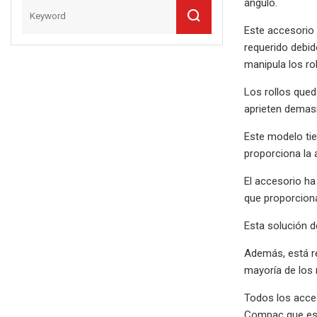
ángulo.
Este accesorio 
requerido debid
manipula los ro
Los rollos qued
aprieten demasi
Este modelo tie
proporciona la 
El accesorio ha
que proporciona
Esta solución d
Además, está re
mayoría de los r
Todos los acces
Compac que esté