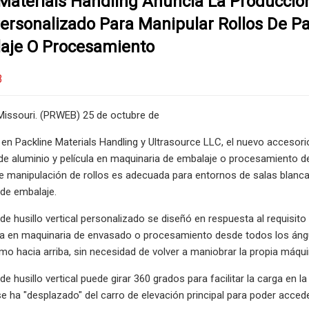
Materials Handling Anuncia La Producció
Personalizado Para Manipular Rollos De P
aje O Procesamiento
3
issouri. (PRWEB) 25 de octubre de
 Packline Materials Handling y Ultrasource LLC, el nuevo accesorio
 de aluminio y película en maquinaria de embalaje o procesamiento d
e manipulación de rollos es adecuada para entornos de salas blancas
de embalaje.
e husillo vertical personalizado se diseñó en respuesta al requisito 
ula en maquinaria de envasado o procesamiento desde todos los ángu
mo hacia arriba, sin necesidad de volver a maniobrar la propia máqui
de husillo vertical puede girar 360 grados para facilitar la carga en
l se ha "desplazado" del carro de elevación principal para poder acc