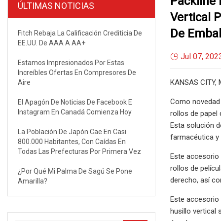
Packline 
ÚLTIMAS NOTICIAS
Vertical 
De Embal
Fitch Rebaja La Calificación Crediticia De
EE.UU. De AAA A AA+
Jul 07, 202
Estamos Impresionados Por Estas
Increíbles Ofertas En Compresores De
KANSAS CITY, M
Aire
Como novedad en
El Apagón De Noticias De Facebook E
Instagram En Canadá Comienza Hoy
rollos de papel
Esta solución d
La Población De Japón Cae En Casi
farmacéutica y 
800.000 Habitantes, Con Caídas En
Todas Las Prefecturas Por Primera Vez
Este accesorio d
rollos de pelíc
¿Por Qué Mi Palma De Sagú Se Pone
derecho, así co
Amarilla?
Este accesorio 
husillo vertica