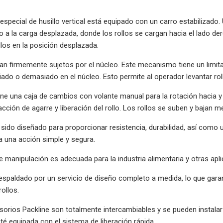
especial de husillo vertical está equipado con un carro estabilizad
o a la carga desplazada, donde los rollos se cargan hacia el lado de
llos en la posición desplazada.
an firmemente sujetos por el núcleo. Este mecanismo tiene un limita
ado o demasiado en el núcleo. Esto permite al operador levantar rol
ne una caja de cambios con volante manual para la rotación hacia y de
acción de agarre y liberación del rollo. Los rollos se suben y bajan 
 sido diseñado para proporcionar resistencia, durabilidad, así como 
 una acción simple y segura.
e manipulación es adecuada para la industria alimentaria y otras apli
spaldado por un servicio de diseño completo a medida, lo que garan
ollos.
orios Packline son totalmente intercambiables y se pueden instalar
 equipada con el sistema de liberación rápida.