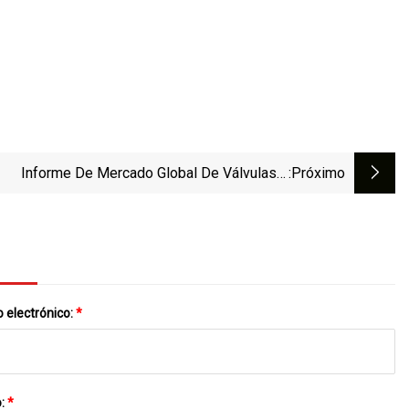
Informe De Mercado Global De Válvulas Y
:próximo
Actuadores Marinos 2023
 electrónico:
*
o:
*