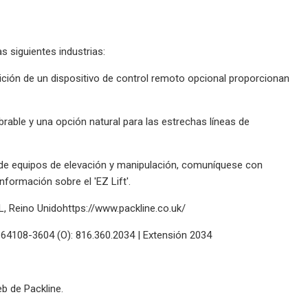
s siguientes industrias:
ición de un dispositivo de control remoto opcional proporcionan
able y una opción natural para las estrechas líneas de
 de equipos de elevación y manipulación, comuníquese con
formación sobre el 'EZ Lift'.
 Reino Unidohttps://www.packline.co.uk/
 64108-3604 (O): 816.360.2034 | Extensión 2034
eb de Packline.