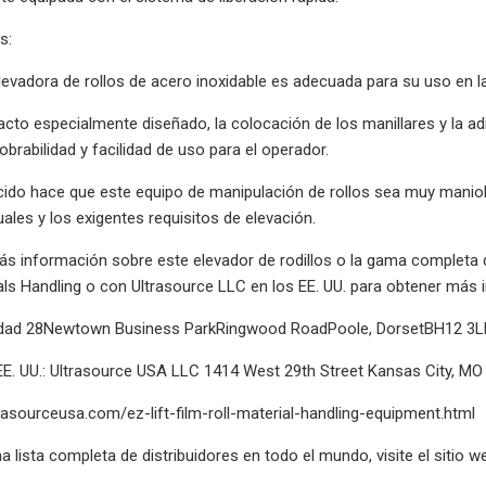
s:
evadora de rollos de acero inoxidable es adecuada para su uso en la
to especialmente diseñado, la colocación de los manillares y la ad
brabilidad y facilidad de uso para el operador.
ido hace que este equipo de manipulación de rollos sea muy maniobr
ales y los exigentes requisitos de elevación.
ás información sobre este elevador de rodillos o la gama completa
als Handling o con Ultrasource LLC en los EE. UU. para obtener más in
idad 28Newtown Business ParkRingwood RoadPoole, DorsetBH12 3LL,
 EE. UU.: Ultrasource USA LLC 1414 West 29th Street Kansas City, MO
rasourceusa.com/ez-lift-film-roll-material-handling-equipment.html
 lista completa de distribuidores en todo el mundo, visite el sitio w