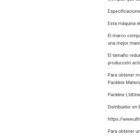
Especificacione
Esta máquina el
El marco compac
una mejor manio
El tamaño reduc
producción actu
Para obtener m
Packline Materi
Packline LtdUn
Distribuidor en
https://www.ult
Para obtener una